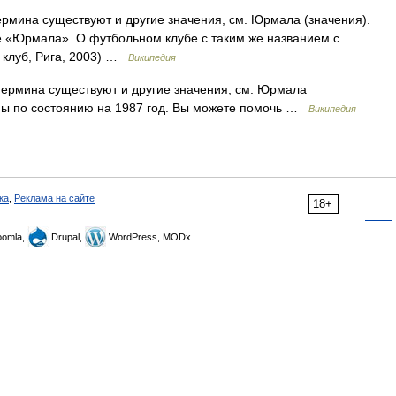
ермина существуют и другие значения, см. Юрмала (значения).
 «Юрмала». О футбольном клубе с таким же названием с
й клуб, Рига, 2003) …
Википедия
термина существуют и другие значения, см. Юрмала
ены по состоянию на 1987 год. Вы можете помочь …
Википедия
ка
,
Реклама на сайте
18+
omla,
Drupal,
WordPress, MODx.