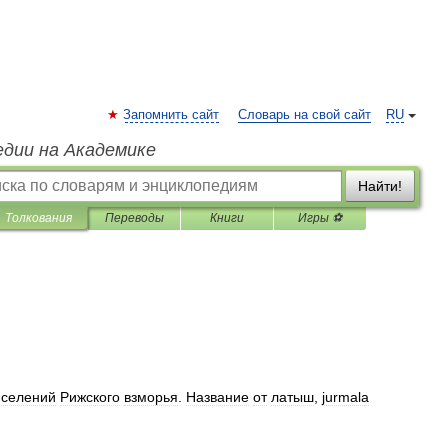
Запомнить сайт
Словарь на свой сайт
RU
едии на Академике
Найти!
Толкования
Переводы
Книги
Игры ⚽
селений
Рижского
взморья
.
Название
от
латыш
,
jurmala