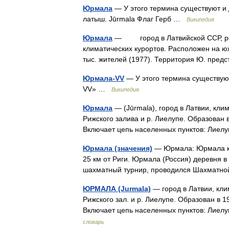
Юрмала
— У этого термина существуют и 
латыш. Jūrmala Флаг Герб …
Википедия
Юрмала
— город в Латвийской ССР, рес
климатических курортов. Расположен на юж
тыс. жителей (1977). Территория Ю. пре
Юрмала-VV
— У этого термина существую
VV» …
Википедия
Юрмала
— (Jūrmala), город в Латвии, кл
Рижского залива и р. Лиелупе. Образован 
Включает цепь населенных пунктов: Лиел
Юрмала (значения)
— Юрмала: Юрмала кру
25 км от Риги. Юрмала (Россия) деревня 
шахматный турнир, проводился Шахматн
ЮРМАЛА (Jurmala)
— город в Латвии, кли
Рижского зал. и р. Лиелупе. Образован в 
Включает цепь населенных пунктов: Лиел
словарь