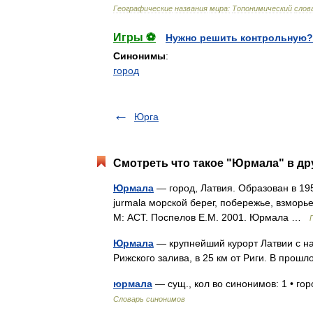
Географические
названия
мира:
Топонимический
слов
Игры ⚽
Нужно решить контрольную?
Синонимы
:
город
Юрга
Смотреть что такое "Юрмала" в др
Юрмала
— город, Латвия. Образован в 195
jurmala морской берег, побережье, взморь
М: АСТ. Поспелов Е.М. 2001. Юрмала …
Юрмала
— крупнейший курорт Латвии с на
Рижского залива, в 25 км от Риги. В пр
юрмала
— сущ., кол во синонимов: 1 • го
Словарь синонимов