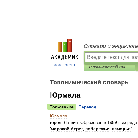
Словари и энциклоп
academic.ru
Топонимический словарь
Топонимический словарь
Юрмала
Толкование
Перевод
Юрмала
город
,
Латвия
.
Образован
в
1959
г
.
из
ряда
'
морской
берег
,
побережье
,
взморье
'
.