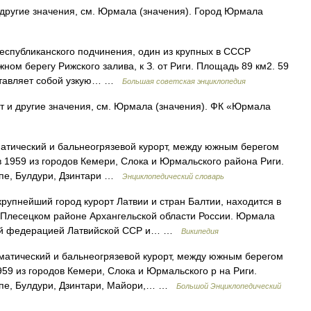
другие значения, см. Юрмала (значения). Город Юрмала
публиканского подчинения, один из крупных в СССР
ном берегу Рижского залива, к З. от Риги. Площадь 89 км2. 59
дставляет собой узкую… …
Большая советская энциклопедия
т и другие значения, см. Юрмала (значения). ФК «Юрмала
иматический и бальнеогрязевой курорт, между южным берегом
в 1959 из городов Кемери, Слока и Юрмальского района Риги.
упе, Булдури, Дзинтари …
Энциклопедический словарь
пнейший город курорт Латвии и стран Балтии, находится в
в Плесецком районе Архангельской области России. Юрмала
ой федерацией Латвийской ССР и… …
Википедия
матический и бальнеогрязевой курорт, между южным берегом
1959 из городов Кемери, Слока и Юрмальского р на Риги.
упе, Булдури, Дзинтари, Майори,… …
Большой Энциклопедический