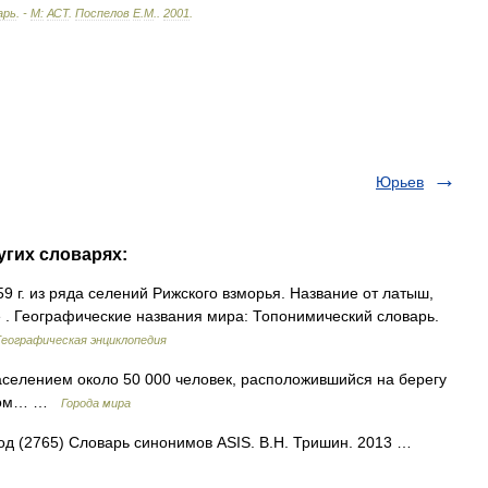
арь
. -
М:
АСТ
.
Поспелов
Е
.
М
.
.
2001
.
Юрьев
угих словарях:
9 г. из ряда селений Рижского взморья. Название от латыш,
е . Географические названия мира: Топонимический словарь.
Географическая энциклопедия
селением около 50 000 человек, расположившийся на берегу
ошлом… …
Города мира
род (2765) Словарь синонимов ASIS. В.Н. Тришин. 2013 …